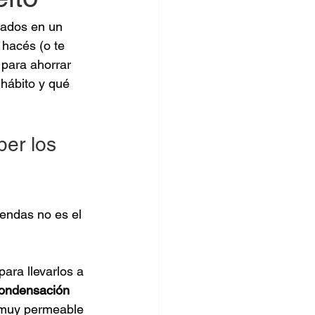
lados en un 
 hacés (o te 
para ahorrar 
 hábito y qué 
er los 
iendas no es el 
ara llevarlos a 
ondensación 
s muy permeable 