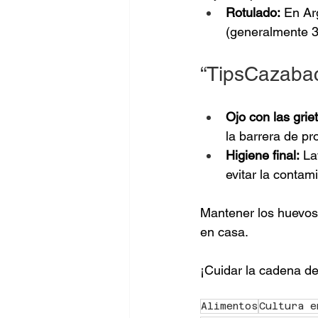
Rotulado:
 En Ar
(generalmente 30
“TipsCazabac
Ojo con las grie
la barrera de pr
Higiene final:
 La
evitar la contam
Mantener los huevos
en casa.
¡Cuidar la cadena de
Alimentos
Cultura e