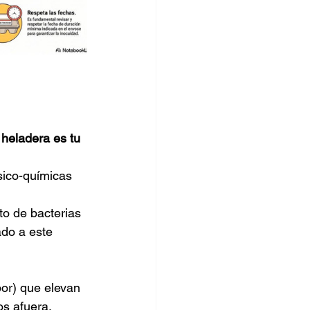
 heladera es tu 
sico-químicas 
to de bacterias 
ado a este 
or) que elevan 
os afuera.