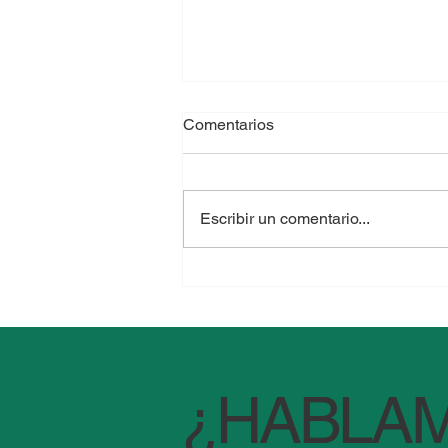
Comentarios
Escribir un comentario...
El mito de la cebolla "imán de
bacterias": ¿Remedio
milenario o peligro en la
heladera?
¿HABLA