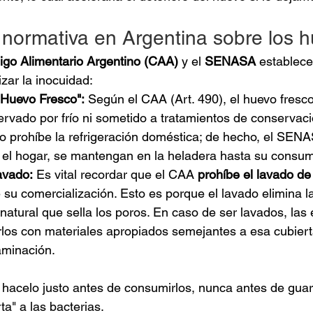
 normativa en Argentina sobre los 
igo Alimentario Argentino (CAA)
 y el 
SENASA
 establec
izar la inocuidad:
"Huevo Fresco":
 Según el CAA (Art. 490), el huevo fresc
rvado por frío ni sometido a tratamientos de conservaci
o prohíbe la refrigeración doméstica; de hecho, el SEN
 el hogar, se mantengan en la heladera hasta su consu
avado:
 Es vital recordar que el CAA 
prohíbe el lavado de 
 su comercialización. Esto es porque el lavado elimina la
natural que sella los poros. En caso de ser lavados, las
rlos con materiales apropiados semejantes a esa cubiert
aminación.
, hacelo justo antes de consumirlos, nunca antes de guar
ta" a las bacterias.