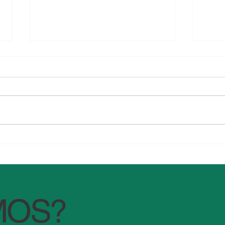
Cyclospora: su prevención es
¿Qué
posible
bana
MOS?