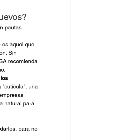
huevos?
en pautas 
o es aquel que 
ón. Sin 
ASA recomienda 
mo.
los 
 "cutícula", una 
 empresas 
a natural para 
darlos, para no 