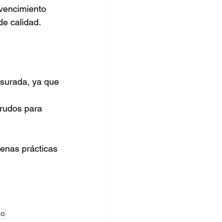
 vencimiento 
de calidad.
surada, ya que 
rudos para 
enas prácticas 
do