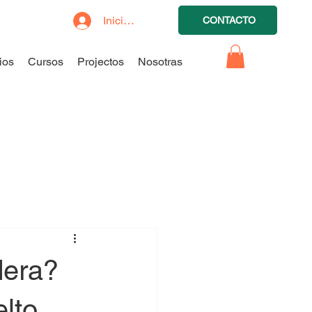
Iniciar sesión
CONTACTO
ios
Cursos
Projectos
Nosotras
dera?
lto