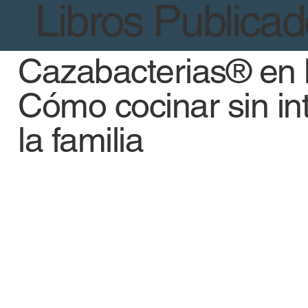
Libros Publica
Cazabacterias® en l
Cómo cocinar sin int
la familia