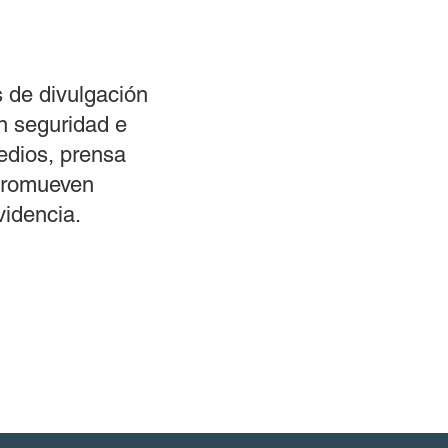
 de divulgación
en seguridad e
edios, prensa
 promueven
videncia.